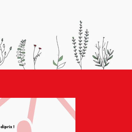
iprix !