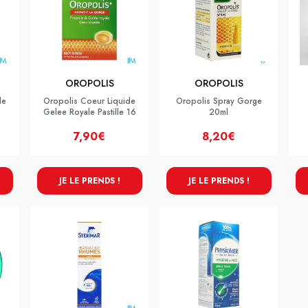
OROPOLIS
OROPOLIS
de
Oropolis Coeur Liquide
Oropolis Spray Gorge
Gelee Royale Pastille 16
20ml
7,90€
8,20€
JE LE PRENDS !
JE LE PRENDS !