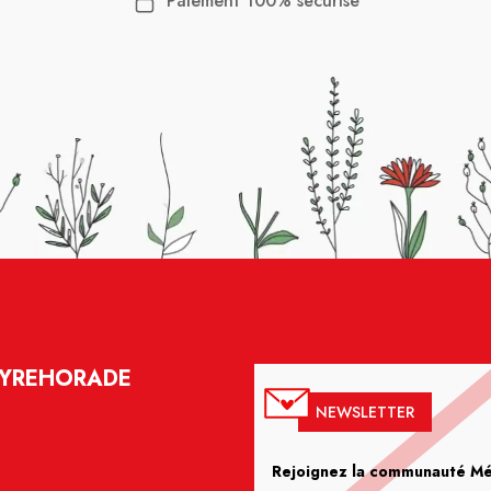
Paiement 100% sécurisé
EYREHORADE
NEWSLETTER
Rejoignez la communauté Méd