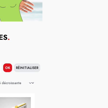
ES
.
OK
RÉINITIALISER