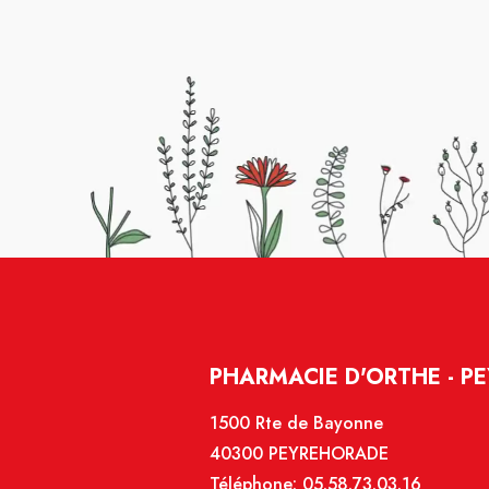
PHARMACIE D'ORTHE - P
1500 Rte de Bayonne
40300 PEYREHORADE
Téléphone:
05.58.73.03.16