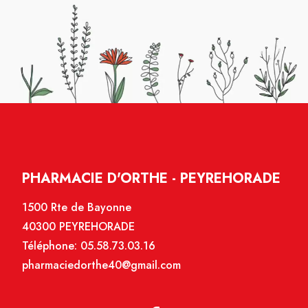
PHARMACIE D'ORTHE - PEYREHORADE
1500 Rte de Bayonne
40300 PEYREHORADE
Téléphone:
05.58.73.03.16
pharmaciedorthe40@gmail.com