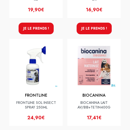
19,90€
16,90€
JE LE PRENDS !
JE LE PRENDS !
FRONTLINE
BIOCANINA
FRONTLINE SOL INSECT
BIOCANINA LAIT
SPRAY 250ML
AV/BIB+TETIN400G
24,90€
17,41€