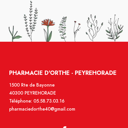
PHARMACIE D'ORTHE - PEYREHORADE
1500 Rte de Bayonne
40300 PEYREHORADE
Téléphone:
05.58.73.03.16
pharmaciedorthe40@gmail.com