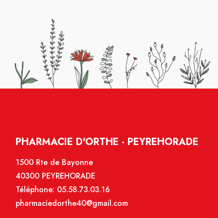
PHARMACIE D'ORTHE - PEYREHORADE
1500 Rte de Bayonne
40300 PEYREHORADE
Téléphone:
05.58.73.03.16
pharmaciedorthe40@gmail.com