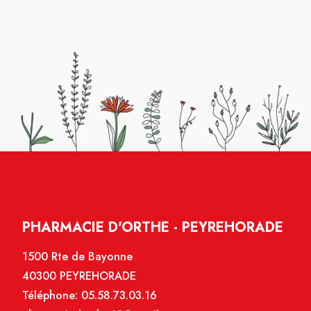
PHARMACIE D'ORTHE - PEYREHORADE
1500 Rte de Bayonne
40300 PEYREHORADE
Téléphone:
05.58.73.03.16