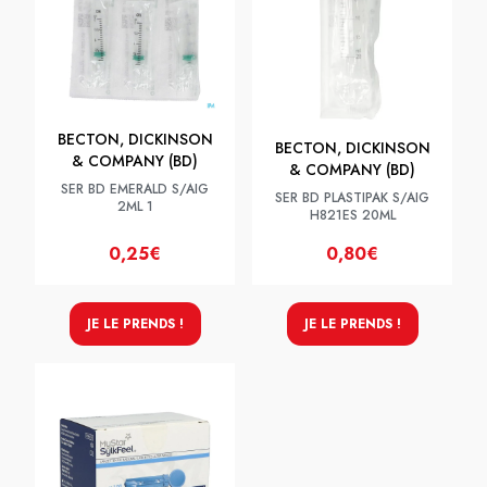
BECTON, DICKINSON
BECTON, DICKINSON
& COMPANY (BD)
& COMPANY (BD)
SER BD EMERALD S/AIG
SER BD PLASTIPAK S/AIG
2ML 1
H821ES 20ML
0,25€
0,80€
JE LE PRENDS !
JE LE PRENDS !