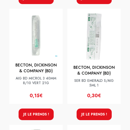
BECTON, DICKINSON
BECTON, DICKINSON
& COMPANY (BD)
& COMPANY (BD)
AIG BD MICROL 3 40MM
SER BD EMERALD S/AIG
8/10 VERT 21G
5ML 1
0,15€
0,30€
JE LE PRENDS !
JE LE PRENDS !