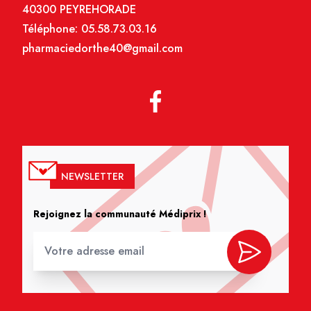
40300 PEYREHORADE
Téléphone:
05.58.73.03.16
pharmaciedorthe40@gmail.com
NEWSLETTER
Rejoignez la communauté Médiprix !