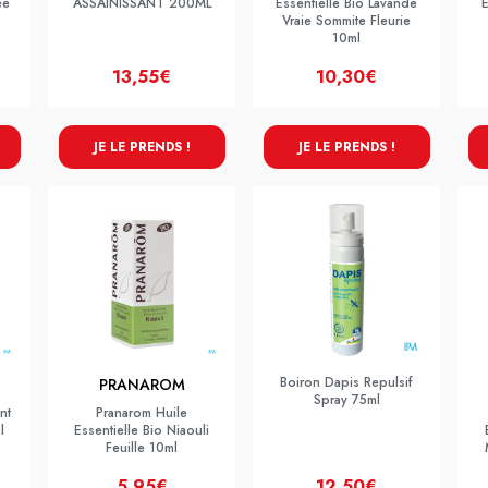
ee
ASSAINISSANT 200ML
Essentielle Bio Lavande
E
Vraie Sommite Fleurie
10ml
13,55€
10,30€
JE LE PRENDS !
JE LE PRENDS !
Boiron Dapis Repulsif
PRANAROM
Spray 75ml
nt
Pranarom Huile
l
Essentielle Bio Niaouli
Feuille 10ml
5,95€
12,50€