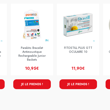
Parakito Bracelet
FITOSTILL PLUS GTT
s
Antimoustique
OCULAIRE 10
e
Rechargeable Junior
Baskets
10,95€
11,90€
JE LE PRENDS !
JE LE PRENDS !