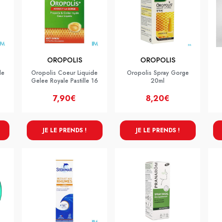
OROPOLIS
OROPOLIS
de
Oropolis Coeur Liquide
Oropolis Spray Gorge
Gelee Royale Pastille 16
20ml
7,90€
8,20€
JE LE PRENDS !
JE LE PRENDS !