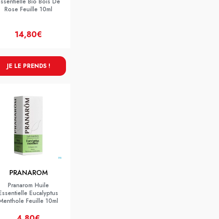
ssentielle Bio Bois De
Rose Feuille 10ml
14,80€
JE LE PRENDS !
PRANAROM
Pranarom Huile
Essentielle Eucalyptus
Menthole Feuille 10ml
4,80€