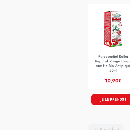
Puressentiel Roller
Repulsif Visage Corp
Aux He Bio Antipiqu
50ml
10,90€
JE LE PRENDS !
Précédent