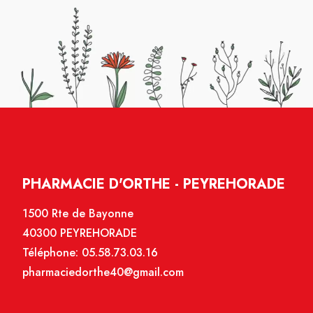
PHARMACIE D'ORTHE - PEYREHORADE
1500 Rte de Bayonne
40300 PEYREHORADE
Téléphone:
05.58.73.03.16
pharmaciedorthe40@gmail.com