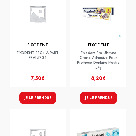
FIXODENT
FIXODENT
FIXODENT PRO+ A-PART
Fixodent Pro Ultimate
FRAI 57G1
Creme Adhesive Pour
Prothese Dentaire Neutre
57g
7,50€
8,20€
JE LE PRENDS !
JE LE PRENDS !