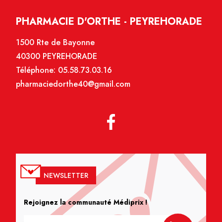
PHARMACIE D'ORTHE - PEYREHORADE
1500 Rte de Bayonne
40300 PEYREHORADE
Téléphone:
05.58.73.03.16
pharmaciedorthe40@gmail.com
NEWSLETTER
Rejoignez la communauté Médiprix !