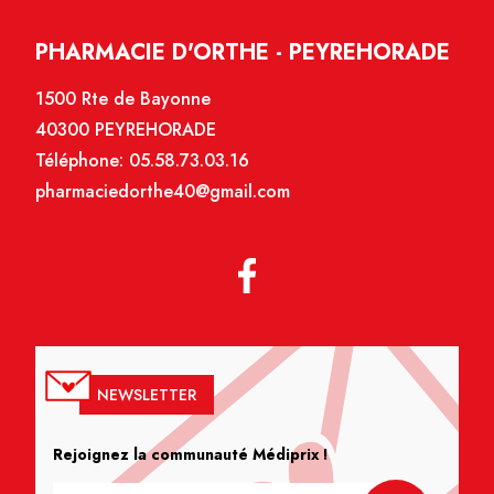
PHARMACIE D'ORTHE - PEYREHORADE
1500 Rte de Bayonne
40300 PEYREHORADE
Téléphone:
05.58.73.03.16
pharmaciedorthe40@gmail.com
NEWSLETTER
Rejoignez la communauté Médiprix !