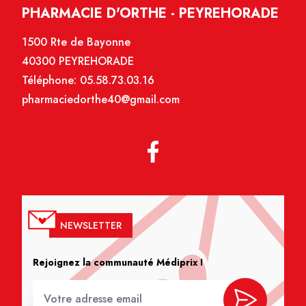
PHARMACIE D'ORTHE - PEYREHORADE
1500 Rte de Bayonne
40300 PEYREHORADE
Téléphone:
05.58.73.03.16
pharmaciedorthe40@gmail.com
NEWSLETTER
Rejoignez la communauté Médiprix !