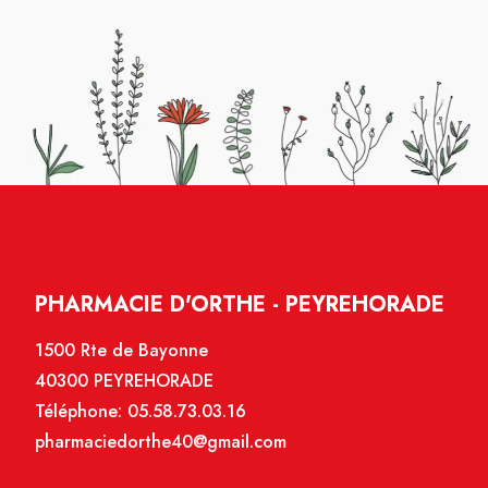
PHARMACIE D'ORTHE - PEYREHORADE
1500 Rte de Bayonne
40300 PEYREHORADE
Téléphone:
05.58.73.03.16
pharmaciedorthe40@gmail.com