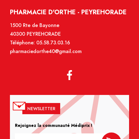
PHARMACIE D'ORTHE - PEYREHORADE
1500 Rte de Bayonne
40300 PEYREHORADE
Téléphone:
05.58.73.03.16
pharmaciedorthe40@gmail.com
NEWSLETTER
Rejoignez la communauté Médiprix !