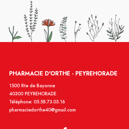
PHARMACIE D'ORTHE - PEYREHORADE
1500 Rte de Bayonne
40300 PEYREHORADE
Téléphone:
05.58.73.03.16
pharmaciedorthe40@gmail.com