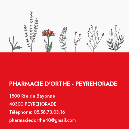
PHARMACIE D'ORTHE - PEYREHORADE
1500 Rte de Bayonne
40300 PEYREHORADE
Téléphone:
05.58.73.03.16
pharmaciedorthe40@gmail.com