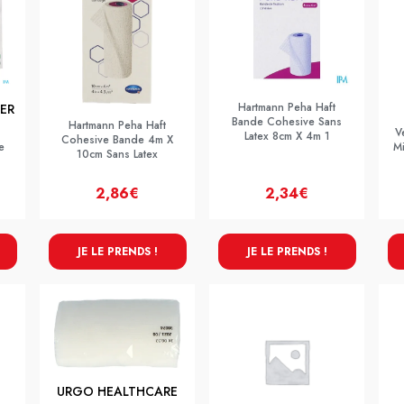
Hartmann Peha Haft
ER
Bande Cohesive Sans
Hartmann Peha Haft
V
Latex 8cm X 4m 1
Cohesive Bande 4m X
e
M
10cm Sans Latex
2,86€
2,34€
JE LE PRENDS !
JE LE PRENDS !
URGO HEALTHCARE