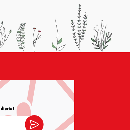
iprix !