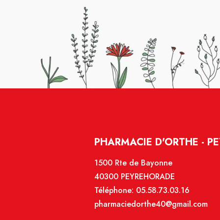
PHARMACIE D'ORTHE - P
1500 Rte de Bayonne
40300 PEYREHORADE
Téléphone:
05.58.73.03.16
pharmaciedorthe40@gmail.com