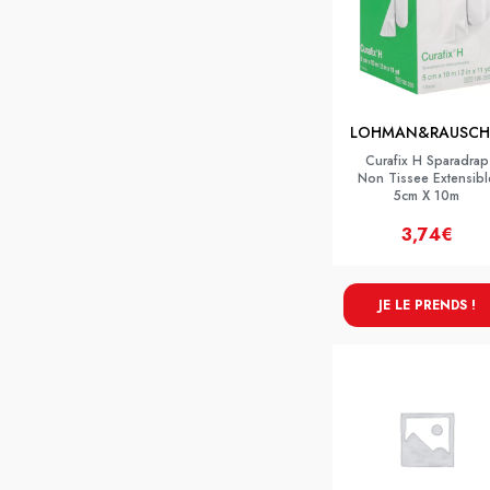
LOHMAN&RAUSCH
Curafix H Sparadrap
Non Tissee Extensibl
5cm X 10m
3,74€
JE LE PRENDS !