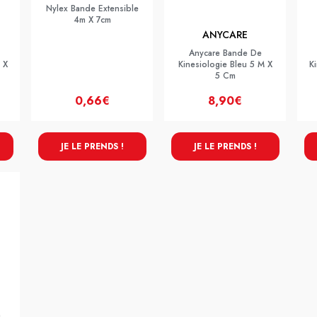
Nylex Bande Extensible
4m X 7cm
ANYCARE
Anycare Bande De
 X
Kinesiologie Bleu 5 M X
K
5 Cm
0,66€
8,90€
JE LE PRENDS !
JE LE PRENDS !