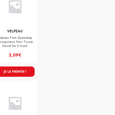
VELPEAU
elpeau Pore Sparadrap
icroporeux Non Tissee
Devid 5m X 2cm5
2,09€
JE LE PRENDS !