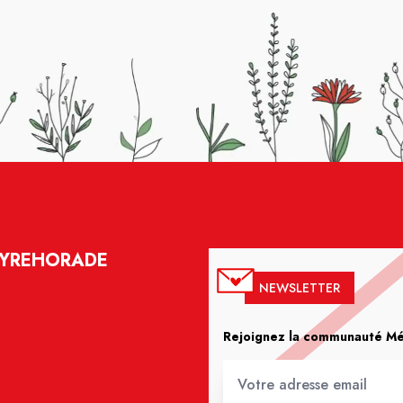
EYREHORADE
NEWSLETTER
Rejoignez la communauté Méd