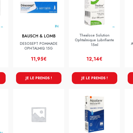
Thealose Solution
BAUSCH & LOMB
Ophtalmique Lubrifiante
DESOSEPT POMMADE
15ml
OPHTALMIQ 15G
11,95€
12,14€
JE LE PRENDS !
JE LE PRENDS !