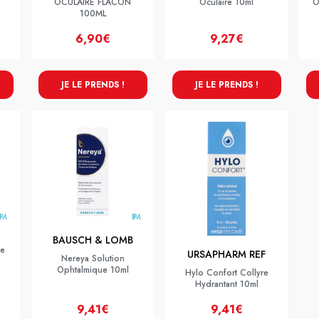
OCULAIRE FLACON
Oculaire 10ml
O
100ML
6,90€
9,27€
JE LE PRENDS !
JE LE PRENDS !
BAUSCH & LOMB
te
URSAPHARM REF
Nereya Solution
Ophtalmique 10ml
Hylo Confort Collyre
Hydrantant 10ml
9,41€
9,41€