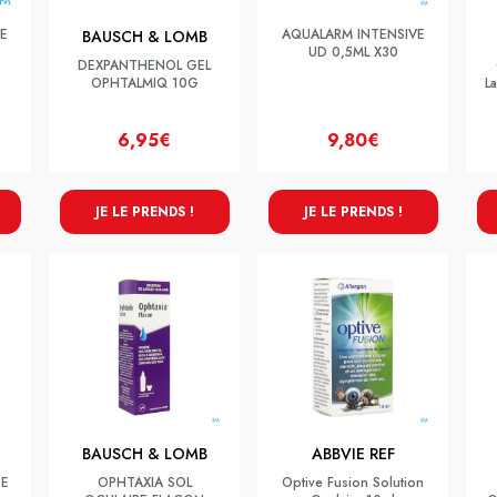
E
AQUALARM INTENSIVE
BAUSCH & LOMB
UD 0,5ML X30
DEXPANTHENOL GEL
OPHTALMIQ 10G
L
6,95€
9,80€
JE LE PRENDS !
JE LE PRENDS !
BAUSCH & LOMB
ABBVIE REF
TE
OPHTAXIA SOL
Optive Fusion Solution