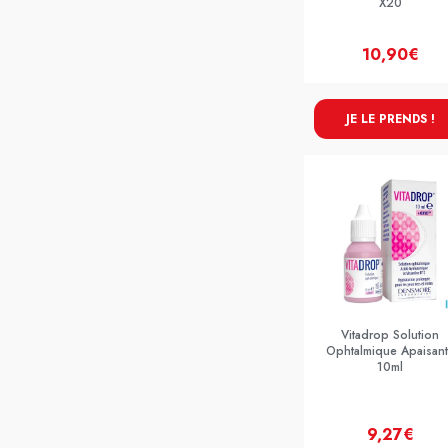
X20
10,90€
JE LE PRENDS !
Vitadrop Solution
Ophtalmique Apaisan
10ml
9,27€