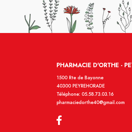
PHARMACIE D'ORTHE - P
1500 Rte de Bayonne
40300 PEYREHORADE
Téléphone:
05.58.73.03.16
pharmaciedorthe40@gmail.com