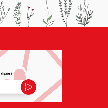
iprix !