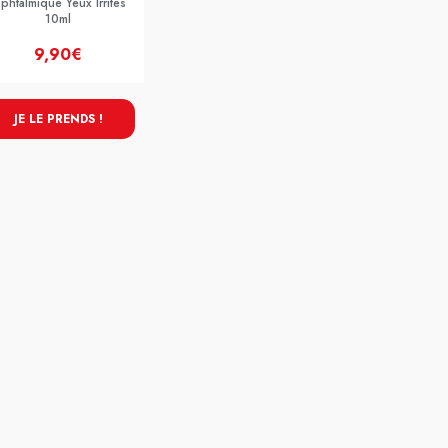
phtalmique Yeux Irrites
10ml
9,90€
JE LE PRENDS !