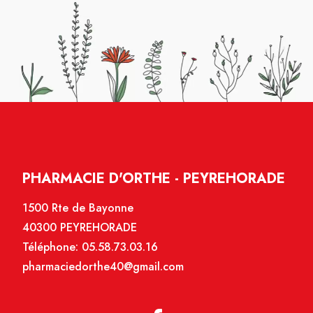
PHARMACIE D'ORTHE - PEYREHORADE
1500 Rte de Bayonne
40300 PEYREHORADE
Téléphone:
05.58.73.03.16
pharmaciedorthe40@gmail.com