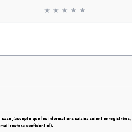
★
★
★
★
★
 case j'accepte que les informations saisies soient enregistrées, 
email restera confidentiel).