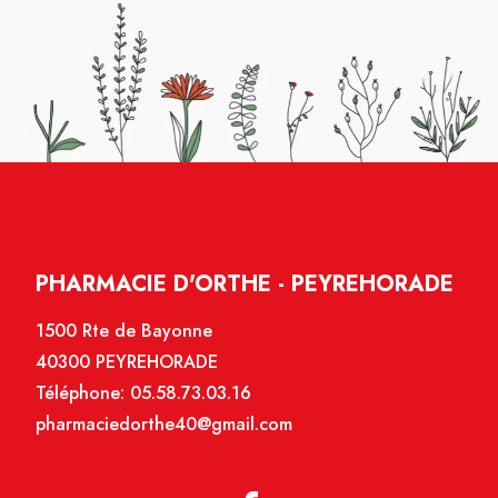
PHARMACIE D'ORTHE - PEYREHORADE
1500 Rte de Bayonne
40300 PEYREHORADE
Téléphone:
05.58.73.03.16
pharmaciedorthe40@gmail.com