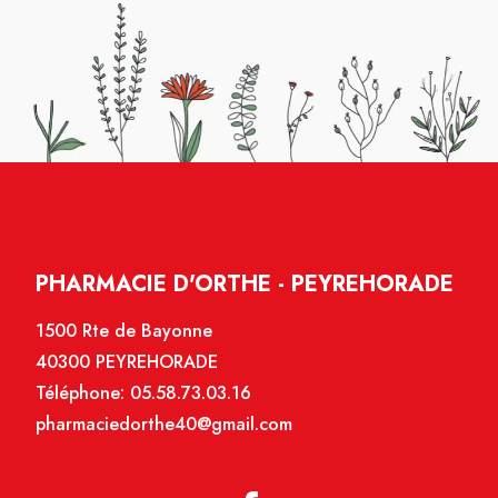
PHARMACIE D'ORTHE - PEYREHORADE
1500 Rte de Bayonne
40300 PEYREHORADE
Téléphone:
05.58.73.03.16
pharmaciedorthe40@gmail.com