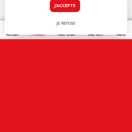
J'ACCEPTE
Votre note:
★
★
★
★
★
JE REFUSE
Votre avis
Accueil
Produits
Mon ordo
Mes RDV
Menu
Nom
Email
En cochant cette case j'accepte que les