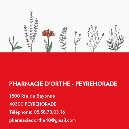
PHARMACIE D'ORTHE - PEYREHORADE
1500 Rte de Bayonne
40300 PEYREHORADE
Téléphone:
05.58.73.03.16
pharmaciedorthe40@gmail.com