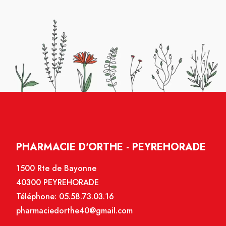
PHARMACIE D'ORTHE - PEYREHORADE
1500 Rte de Bayonne
40300 PEYREHORADE
Téléphone:
05.58.73.03.16
pharmaciedorthe40@gmail.com