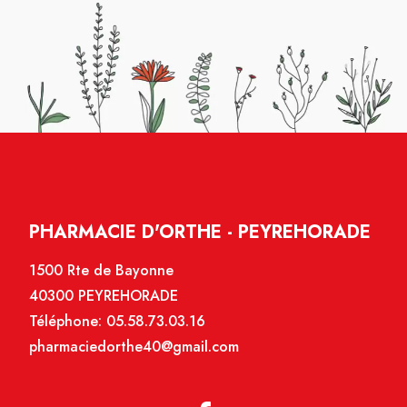
PHARMACIE D'ORTHE - PEYREHORADE
1500 Rte de Bayonne
40300 PEYREHORADE
Téléphone:
05.58.73.03.16
pharmaciedorthe40@gmail.com