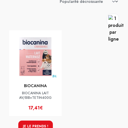
BIOCANINA
BIOCANINA LAIT
AV/BIB+TETIN400G
17,41€
JE LE PRENDS !